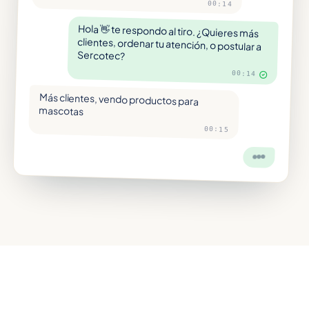
00:14
Hola 👋 te respondo al tiro. ¿Quieres más
clientes, ordenar tu atención, o postular a
Sercotec?
00:14
Más clientes, vendo productos para
mascotas
00:15