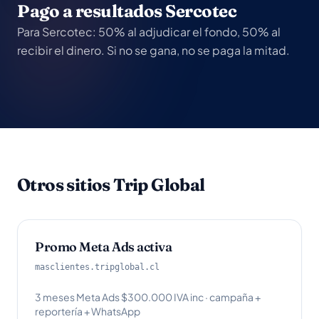
Pago a resultados Sercotec
Para Sercotec: 50% al adjudicar el fondo, 50% al
recibir el dinero. Si no se gana, no se paga la mitad.
Otros sitios Trip Global
Promo Meta Ads activa
masclientes.tripglobal.cl
3 meses Meta Ads $300.000 IVA inc · campaña +
reportería + WhatsApp