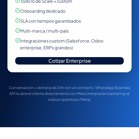
Todo lo de Scale + custom
Onboarding dedicado
SLA con tiempos garantizados
Multi-marca / multi-país
Integraciones custom (Salesforce, Odoo
enterprise, ERPs grandes)
Cotizar Enterprise
Conversación = ventana de 24h con un contacto. WhatsApp Business
API la abre el cliente directamente con Meta (templates marketing se
cobran aparte por Meta).