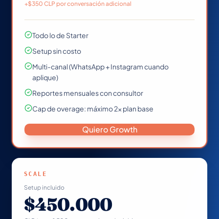
+$350 CLP por conversación adicional
Todo lo de Starter
Setup sin costo
Multi-canal (WhatsApp + Instagram cuando
aplique)
Reportes mensuales con consultor
Cap de overage: máximo 2× plan base
Quiero Growth
SCALE
Setup incluido
$450.000