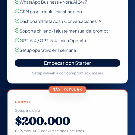
WhatsApp Business + Nora.AI 24/7
CRM propio multi-canal incluido
Dashboard Meta Ads + Conversaciones IA
Soporte chileno · 1 ajuste mensual del prompt
GPT-5.4 / GPT-5.4-mini (OpenAI)
Setup operativo en 1 semana
Empezar con Starter
Setup waivable con compromiso 6 meses
MÁS POPULAR
GROWTH
Setup incluido
$200.000
CLP/mes · 600 conversaciones incluidas