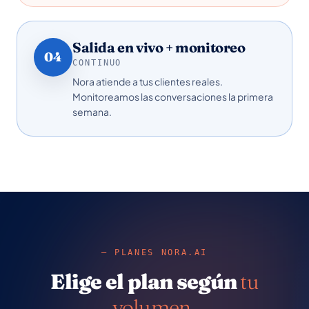
Salida en vivo + monitoreo
04
CONTINUO
Nora atiende a tus clientes reales.
Monitoreamos las conversaciones la primera
semana.
—
PLANES NORA.AI
Elige el plan según
tu
volumen
.