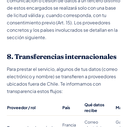
comunicación o cesión de datos a un tercero distinto
de estos encargados se realizará solo con una base
de licitud válida y, cuando corresponda, con tu
consentimiento previo (Art. 15). Los proveedores
concretos y los países involucrados se detallan en la
sección siguiente.
8. Transferencias internacionales
Para prestar el servicio, algunos de tus datos (correo
electrónico y nombre) se transfieren a proveedores
ubicados fuera de Chile. Te informamos con
transparencia estos flujos:
Qué datos
Proveedor / rol
País
Marco
recibe
Correo
Garan
Francia