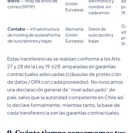
Brevo
— relay de envío de
electrónico y
adecu
(Unión
correo (SMTP)
nombre, en
provee
Europea)
cada envío
19.62
Garan
Contabo
— infraestructura
Alemania
Datos de
adecu
de hosting de la plataforma
(Unión
suscripción y
provee
de suscriptores y bajas
Europea)
bajas
19.62
Estas transferencias se realizan conforme a los Arts.
27 y 28 de la Ley 19.628, amparadas en garantías
contractuales adecuadas (cláusulas de protección
de datos / DPA con cada proveedor). No invocamos
una declaración general de “nivel adecuado” de
país, salvo que la autoridad competente en Chile así
lo declare formalmente; mientras tanto, la base de
cada transferencia son las garantías contractuales.
9. Cuánto tiempo conservamos tus